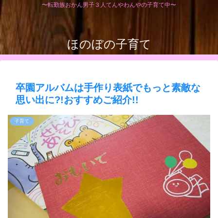
〜転勤族おかん男子３人てんやわんやの子育て中〜
ほのぼの子育て
卒園アルバムは手作り表紙でもっと素敵な
思い出に?!おすすめご紹介!!
子育て