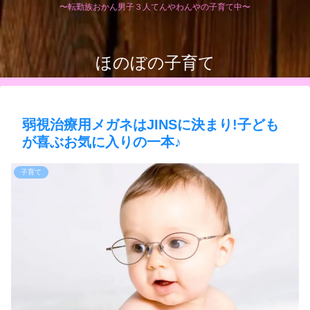
〜転勤族おかん男子３人てんやわんやの子育て中〜
ほのぼの子育て
弱視治療用メガネはJINSに決まり!子ども
が喜ぶお気に入りの一本♪
子育て