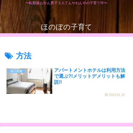
〜転勤族おかん男子３人てんやわんやの子育て中〜
ほのぼの子育て
方法
アパートメントホテルは利用方法
旅行関連
で選ぶ?!メリットデメリットも解
説!!
2023.01.19