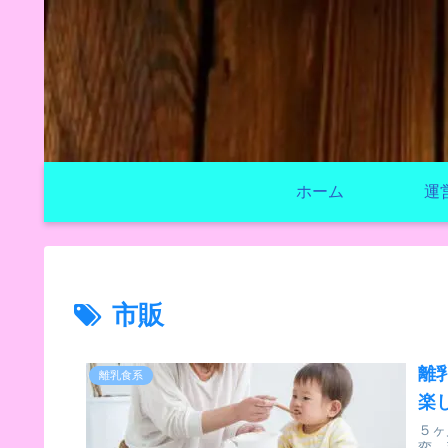
ホーム
運
市販
離
離乳食系
楽
５ヶ