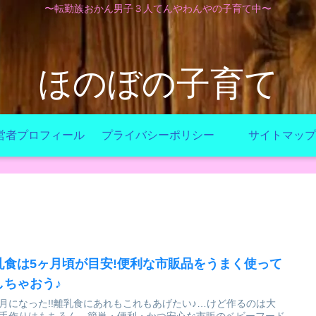
〜転勤族おかん男子３人てんやわんやの子育て中〜
ほのぼの子育て
営者プロフィール
プライバシーポリシー
サイトマップ
乳食は5ヶ月頃が目安!便利な市販品をうまく使って
しちゃおう♪
月になった!!離乳食にあれもこれもあげたい♪…けど作るのは大