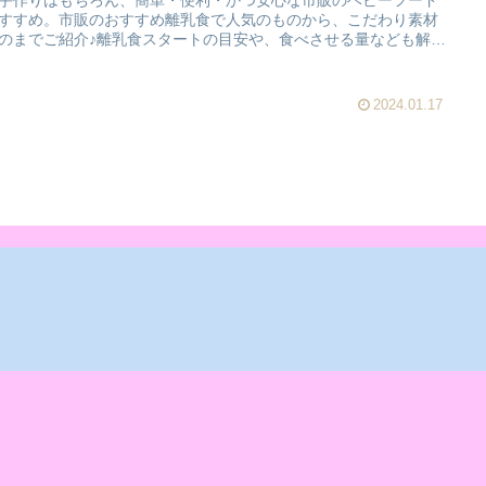
手作りはもちろん、簡単・便利・かつ安心な市販のベビーフード
すすめ。市販のおすすめ離乳食で人気のものから、こだわり素材
のまでご紹介♪離乳食スタートの目安や、食べさせる量なども解
2024.01.17