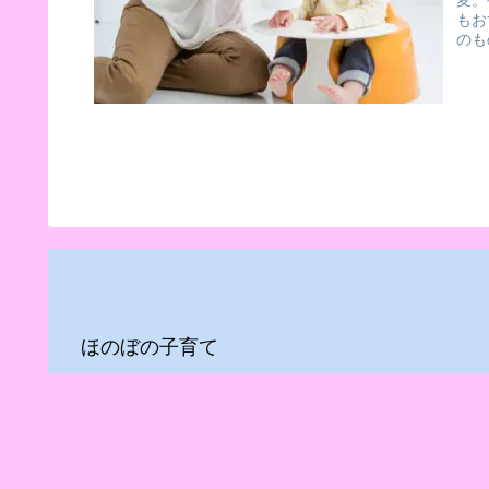
変。
もお
のも
説!!
ほのぼの子育て