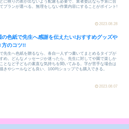
とに映りの差が出ないよう配慮も必要で、業者委託なら予算に合
てプランが選べる。無理をしない作業内容にすることがポイント!
2023.08.28
園の色紙で先生へ感謝を伝えたい!おすすめグッズや
き方のコツ!!
で先生へ色紙を贈るなら、各自一人ずつ書いてまとめるタイプが
すめ。どんなメッセージか迷ったら、先生に対してや園で楽しか
ことなど子どもの素直な気持ちを聞いてみる。字が苦手な場合は
描きやシールなども良い、100均ショップでも購入できる。
2023.08.07