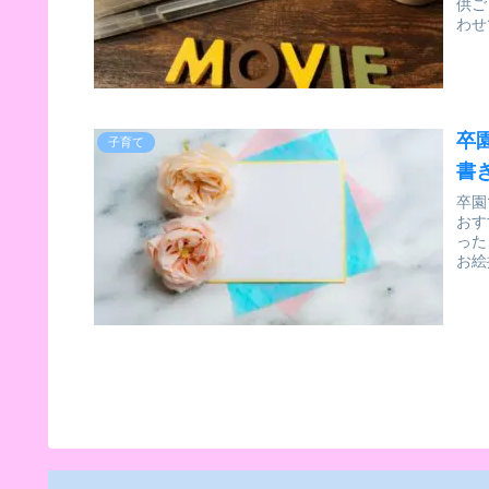
供ご
わせ
卒
子育て
書
卒園
おす
った
お絵