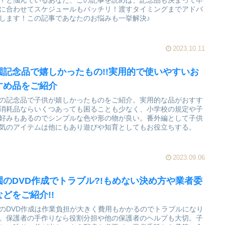
？と悩んでいるあなた、この記事を読めば、記念品も決まって卒
に合わせてスケジュールもバッチリ！渡すタイミングまでアドバ
します！この記事であなたのお悩みも一挙解決♪
2023.10.11
園記念品で嬉しかったもの!!実用的で使いやすいお
すめ品をご紹介
の記念品で子供が嬉しかったものをご紹介。実用的な品がおすす
消耗品ならいくつあっても困ることも少なく、小学校の規定や子
好みもあるのでシンプルな色や形の物が良い。番外編として子供
気のアイテムは他にもあり遊びや知育としてもお役立ちする。
2023.09.06
園のDVD作成でトラブル?!もめない決め方や業者委
などをご紹介!!
のDVD作成は作業負担が大きく費用もかかるのでトラブルになり
。保護者の手作りなら役割分担や他の保護者のヘルプも大切。子