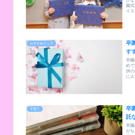
かな
園式
イス
卒
おすすめグッズ
す
卒園
めで
供の
に人
卒
子育て
託
卒園
がち