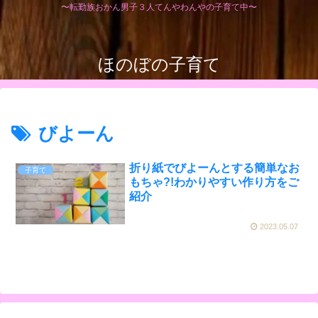
〜転勤族おかん男子３人てんやわんやの子育て中〜
ほのぼの子育て
びよーん
折り紙でびよーんとする簡単なお
子育て
もちゃ?!わかりやすい作り方をご
紹介
2023.05.07